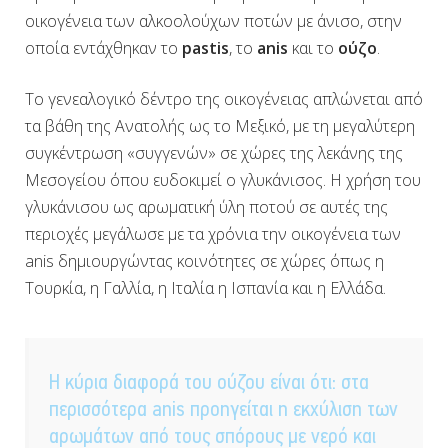
οικογένεια των αλκοολούχων ποτών με άνισο, στην
οποία εντάχθηκαν το
pastis
, το
anis
και το
ούζο
.
Το γενεαλογικό δέντρο της οικογένειας απλώνεται από
τα βάθη της Ανατολής ως το Μεξικό, με τη μεγαλύτερη
συγκέντρωση «συγγενών» σε χώρες της λεκάνης της
Μεσογείου όπου ευδοκιμεί ο γλυκάνισος. Η χρήση του
γλυκάνισου ως αρωματική ύλη ποτού σε αυτές της
περιοχές μεγάλωσε με τα χρόνια την οικογένεια των
anis δημιουργώντας κοινότητες σε χώρες όπως η
Τουρκία, η Γαλλία, η Ιταλία η Ισπανία και η Ελλάδα.
Η κύρια διαφορά του ούζου είναι ότι: στα
περισσότερα anis προηγείται η εκχύλιση των
αρωμάτων από τους σπόρους με νερό και