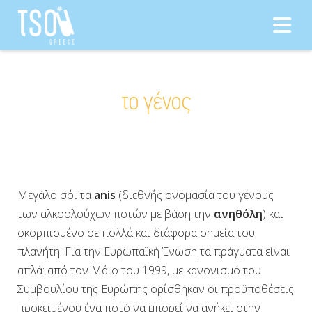
Αναζήτηση για:
το γένος
Μεγάλο σόι τα
anis
(διεθνής ονομασία του γένους
των αλκοολούχων ποτών με βάση την
ανηθόλη
) και
σκορπισμένο σε πολλά και διάφορα σημεία του
πλανήτη. Για την Ευρωπαϊκή Ένωση τα πράγματα είναι
απλά: από τον Μάιο του 1999, με κανονισμό του
Συμβουλίου της Ευρώπης ορίσθηκαν οι προϋποθέσεις
προκειμένου ένα ποτό να μπορεί να ανήκει στην