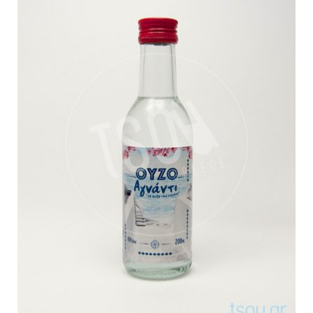
Αγνάντι
Βαθμολογήθηκε
με
5.00
από 5