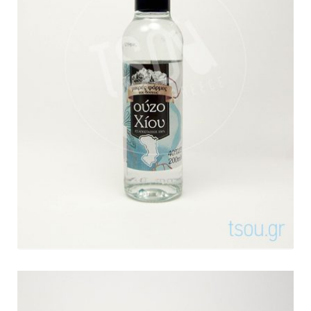
Ούζο Χίου (για MARKET IN
A.E.B.E.)