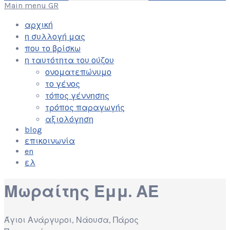
Main menu GR
αρχική
η συλλογή μας
που το βρίσκω
η ταυτότητα του ούζου
ονοματεπώνυμο
το γένος
τόπος γέννησης
τρόπος παραγωγής
αξιολόγηση
blog
επικοινωνία
en
ελ
Μωραίτης Εμμ. ΑΕ
Άγιοι Ανάργυροι, Νάουσα, Πάρος