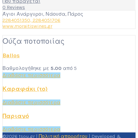
Που παράγεται
0 Reviews
Άγιοι Ανάργυροι, Νάουσα, Πάρος
2284051350, 2284051706
www.moraitiswines.gr
Ούζα ποτοποιίας
Ballos
Βαθμολογήθηκε με
5.00
από 5
Διαβάστε περισσότερα
Καραφάκι (το)
Διαβάστε περισσότερα
Παριανό
Διαβάστε περισσότερα
©2026 tsou.gr |
Πολιτική απορρήτου
| Developed &