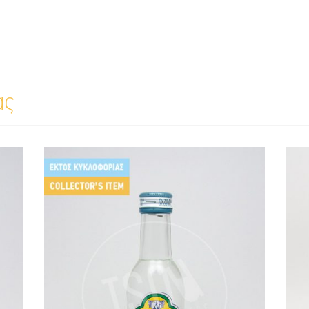
ας
Γιαννατσή (πράσινο)