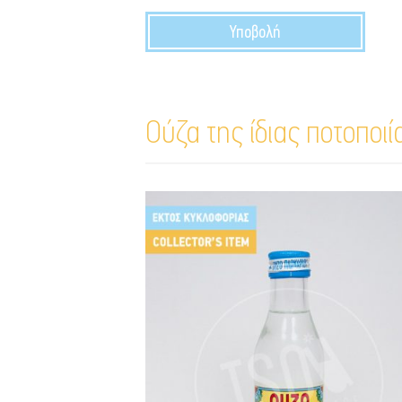
Ούζα της ίδιας ποτοποιί
Γιαννατσή (γαλάζιο)