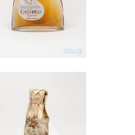
Βαθμολογήθηκε
με
5.00
από 5
Γιαννατσή 42 vol