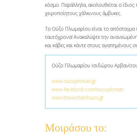
κόσμο. Παράλληλα, ακολουθείται ο ίδιος
χειροποίητους χάλκινους άμβυκες.
Το Ούζο Πλωμαρίου είναι το απόσταγμα 
ταυτόχρονα! Ανακαλύψτε την ανανεωμένη
και κάβες και κάντε στους αγαπημένους σ
Ούζο Πλωμαρίου Ισιδώρου Αρβανίτο
www.ouzoplomari.gr
www.facebook.com/ouzoplomari
www.theworldofouzo.gr