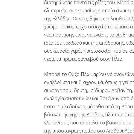
διατηρώντας πάντα τις ρίζες του. Μέσα 
εξωτερικής συσκευασίας η οποία είναι 
της Ελλάδας. Οι νέες θήκες ακολουθούν 
χρώμα και κυρίαρχο στοιχείο τα κύματα τ
νέα πρότασης είναι να εγείρει το αίσθημ
ιδέα του ταξιδιού και της απόδρασης, ειδ
συσκευασία γεμάτη αισιοδοξία, που σε καλ
νερά, τα πρώτα ραντεβού στον Ήλιο.
Μπορεί το Ούζο Πλωμαρίου να ανανεώνε
αναλλοίωτα και διαχρονικά, όπως η γεύση
συνταγή του ιδρυτή, Ισίδωρου Αρβανίτη, 
αναλογία συστατικών και βοτάνων από ό
ποταμού Σεδούντα, μάραθο από τη Βόρεια
βότανα της γης της Λέσβου, αλάτι από τι
γλυκάνισος που αποτελεί το βασικό συστα
της αποσταγματοποιίας στο Λισβόρι Λέσ