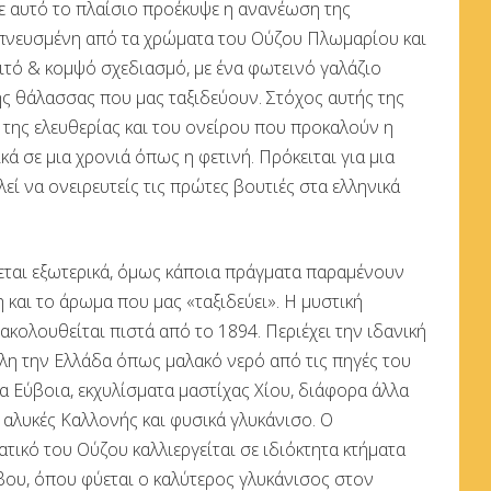
σε αυτό το πλαίσιο προέκυψε η ανανέωση της
εμπνευσμένη από τα χρώματα του Ούζου Πλωμαρίου και
λιτό & κομψό σχεδιασμό, με ένα φωτεινό γαλάζιο
ης θάλασσας που μας ταξιδεύουν. Στόχος αυτής της
α της ελευθερίας και του ονείρου που προκαλούν η
ικά σε μια χρονιά όπως η φετινή. Πρόκειται για μια
εί να ονειρευτείς τις πρώτες βουτιές στα ελληνικά
ται εξωτερικά, όμως κάποια πράγματα παραμένουν
 και το άρωμα που μας «ταξιδεύει». Η μυστική
ακολουθείται πιστά από το 1894. Περιέχει την ιδανική
λη την Ελλάδα όπως μαλακό νερό από τις πηγές του
 Εύβοια, εκχυλίσματα μαστίχας Χίου, διάφορα άλλα
ς αλυκές Καλλονής και φυσικά γλυκάνισο. Ο
τικό του Ούζου καλλιεργείται σε ιδιόκτητα κτήματα
βου, όπου φύεται ο καλύτερος γλυκάνισος στον