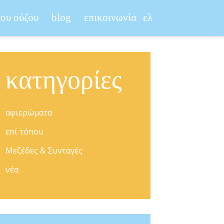
του ούζου
blog
επικοινωνία
ελ
κατηγορίες
αφιερώματα
επί τόπου
Μεζέδες & Συνταγές
νέα