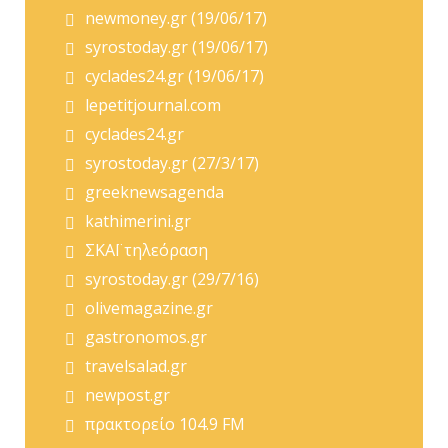
newmoney.gr (19/06/17)
syrostoday.gr (19/06/17)
cyclades24.gr (19/06/17)
lepetitjournal.com
cyclades24.gr
syrostoday.gr (27/3/17)
greeknewsagenda
kathimerini.gr
ΣΚΑΪ τηλεόραση
syrostoday.gr (29/7/16)
olivemagazine.gr
gastronomos.gr
travelsalad.gr
newpost.gr
πρακτορείο 104.9 FM